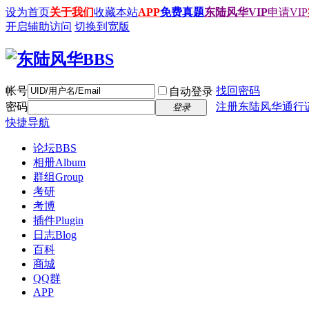
设为首页
关于我们
收藏本站
APP
免费真题
东陆风华VIP
申请VIP
开启辅助访问
切换到宽版
帐号
找回密码
自动登录
密码
注册东陆风华通行
登录
快捷导航
论坛
BBS
相册
Album
群组
Group
考研
考博
插件
Plugin
日志
Blog
百科
商城
QQ群
APP