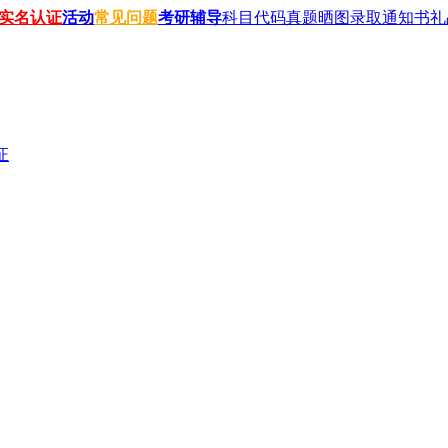
实名认证
活动
常见问题
考研辅导
科目代码
真题晒图
录取通知书
礼
证