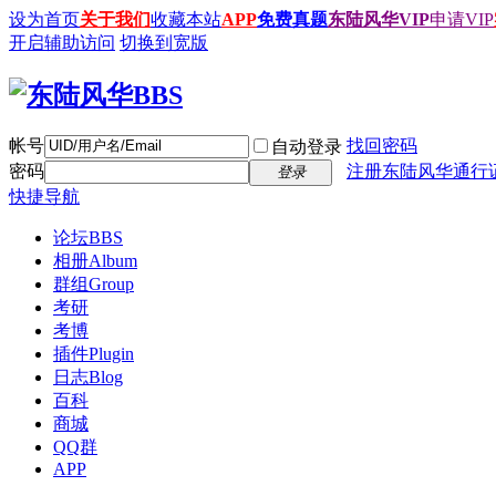
设为首页
关于我们
收藏本站
APP
免费真题
东陆风华VIP
申请VIP
开启辅助访问
切换到宽版
帐号
找回密码
自动登录
密码
注册东陆风华通行
登录
快捷导航
论坛
BBS
相册
Album
群组
Group
考研
考博
插件
Plugin
日志
Blog
百科
商城
QQ群
APP