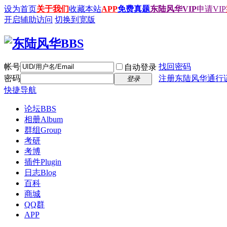
设为首页
关于我们
收藏本站
APP
免费真题
东陆风华VIP
申请VIP
开启辅助访问
切换到宽版
帐号
找回密码
自动登录
密码
注册东陆风华通行
登录
快捷导航
论坛
BBS
相册
Album
群组
Group
考研
考博
插件
Plugin
日志
Blog
百科
商城
QQ群
APP