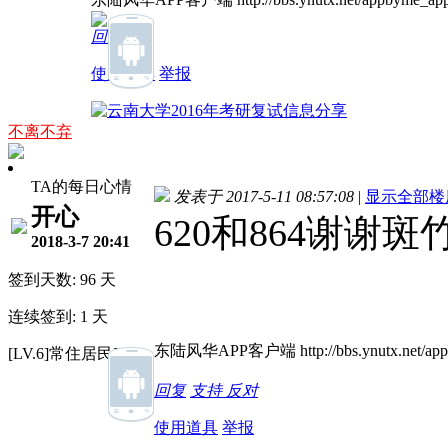
回复
使用道具
举报
不离不弃
TA的每日心情
发表于 2017-5-11 08:57:08
|
显示全部楼
开心
620和864谢谢斑
2018-3-7 20:41
签到天数: 96 天
连续签到: 1 天
东陆风华APP客户端 http://bbs.ynutx.net/appb
[LV.6]常住居民II
回复
支持
反对
使用道具
举报