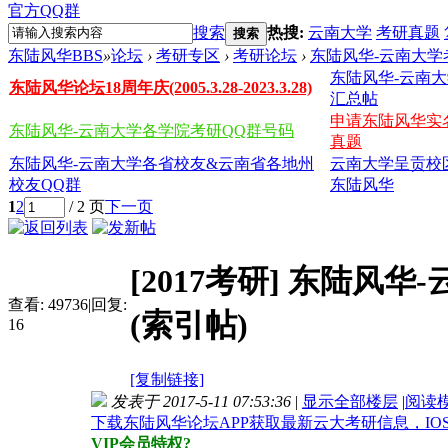
官方QQ群
搜索
热搜:
云南大学
考研真题
搜索
东陆风华BBS
»
论坛
›
考研专区
›
考研论坛
›
东陆风华-云南大学
东陆风华-云南
东陆风华论坛18周年庆(2005.3.28-2023.3.28)
汇总帖
申请东陆风华实
东陆风华-云南大学各学院考研QQ群号码
真题
东陆风华-云南大学各省校友&云南省各地州
云南大学呈贡校
校友QQ群
东陆风华
1
2
/ 2 页
下一页
返回列表
[2017考研]
东陆风华-
查看:
49736
|
回复:
(索引帖)
16
[复制链接]
发表于 2017-5-11 07:53:36
|
显示全部楼层
|
阅读
下载东陆风华论坛APP获取最新云大考研信息，IO
VIP会员特权?