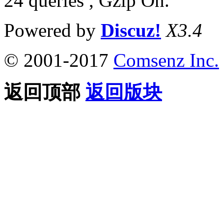
24 queries , Gzip On.
Powered by
Discuz!
X3.4
© 2001-2017
Comsenz Inc.
返回顶部
返回版块