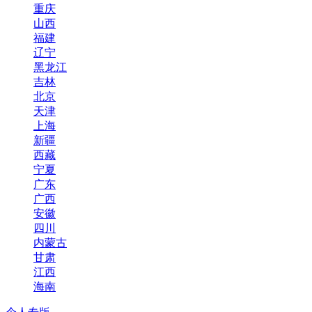
重庆
山西
福建
辽宁
黑龙江
吉林
北京
天津
上海
新疆
西藏
宁夏
广东
广西
安徽
四川
内蒙古
甘肃
江西
海南